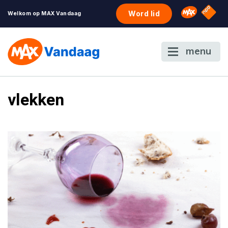
NPO S
Omroep 
Word lid
Welkom op MAX Vandaag
menu
vlekken