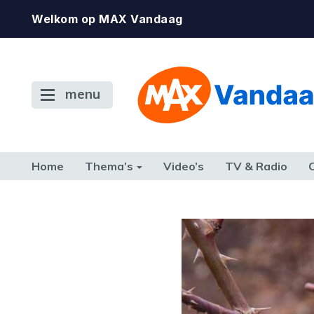
Welkom op MAX Vandaag
menu
Home
Thema’s
Video’s
TV & Radio
CONSUMENT
ETEN & DRINKEN
FAMILIE & RELATIE
GELD, W
TERUG NAAR TOEN