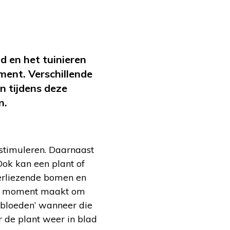
d en het tuinieren
ment. Verschillende
n tijdens deze
n.
stimuleren. Daarnaast
Ook kan een plant of
erliezende bomen en
eaal moment maakt om
odbloeden’ wanneer die
 de plant weer in blad