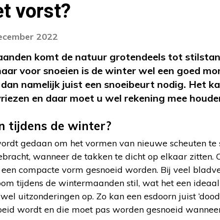
t vorst?
december 2022
anden komt de natuur grotendeels tot stilstan
 maar voor snoeien is de winter wel een goed mo
dan namelijk juist een snoeibeurt nodig. Het ka
vriezen en daar moet u wel rekening mee houde
 tijdens de winter?
wordt gedaan om het vormen van nieuwe scheuten te 
bracht, wanneer de takken te dicht op elkaar zitten. 
 een compacte vorm gesnoeid worden. Bij veel bladv
troom tijdens de wintermaanden stil, wat het een id
jn wel uitzonderingen op. Zo kan een esdoorn juist ‘do
noeid wordt en die moet pas worden gesnoeid wanneer