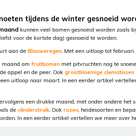
oeten tijdens de winter gesnoeid wo
maand
kunnen veel bomen gesnoeid worden zoals bi
liefst voor de kortste dag) gesnoeid te worden.
eurt aan de
Blauweregen
. Met een uitloop tot februari.
de maand om
fruitbomen
met pitvruchten nog te snoeie
s de appel en de peer. Ook
grootbloemige clematissen
en uitloop naar maart. In een eerder artikel vertell
vervolgens een drukke maand, met onder andere het s
zoals de
vlinderstruik
. Ook
rozen
, heidesoorten en bep
rden. In een eerder artikel vertellen we meer over h