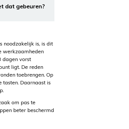
et dat gebeuren?
oodzakelijk is, is dit
u de werkzaamheden
3 dagen vorst
unt ligt. De reden
 wonden toebrengen. Op
 tasten. Daarnaast is
p.
t zaak om pas te
noppen beter beschermd