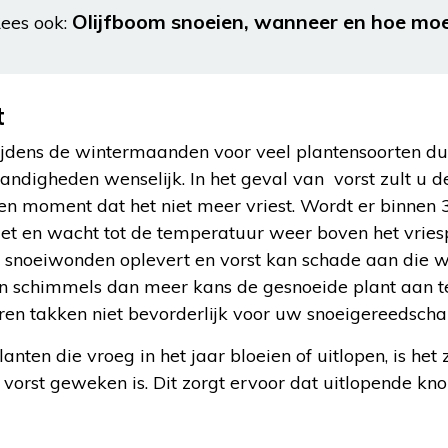
Olijfboom snoeien, wanneer en hoe mo
ees ook:
t
jdens de wintermaanden voor veel plantensoorten dus n
standigheden wenselijk. In het geval van vorst zult 
een moment dat het niet meer vriest. Wordt er binnen 
iet en wacht tot de temperatuur weer boven het vriesp
en snoeiwonden oplevert en vorst kan schade aan die
jgen schimmels dan meer kans de gesnoeide plant aan te
ren takken niet bevorderlijk voor uw snoeigereedscha
anten die vroeg in het jaar bloeien of uitlopen, is he
p vorst geweken is. Dit zorgt ervoor dat uitlopende k