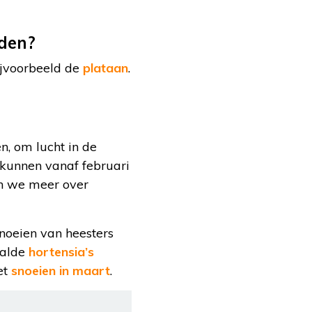
rden?
jvoorbeeld de
plataan
.
n, om lucht in de
kunnen vanaf februari
en we meer over
noeien van heesters
aalde
hortensia’s
et
snoeien in maart
.