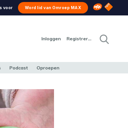
NPO Star
Omroep MAX
s voor
Word lid van Omroep MAX
Inloggen
Registreren
s
Podcast
Oproepen
CULTUUR
NATUUR & MILIEU
REIZEN & VERKEER