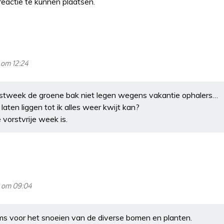
eactie te kunnen plaatsen.
 om 12:24
Kerstweek de groene bak niet legen wegens vakantie ophalers…
laten liggen tot ik alles weer kwijt kan?
vorstvrije week is.
 om 09:04
tems voor het snoeien van de diverse bomen en planten.