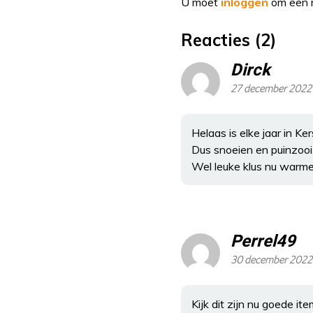
U moet
inloggen
om een r
Reacties (2)
Dirck
27 december 2022
Helaas is elke jaar in 
Dus snoeien en puinzooi 
Wel leuke klus nu warme 
Perrel49
30 december 2022
Kijk dit zijn nu goede i