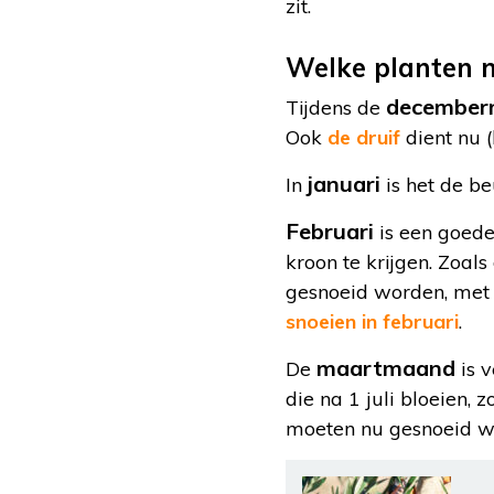
zit.
Welke planten m
december
Tijdens de
Ook
de druif
dient nu (
januari
In
is het de b
Februari
is een goe
kroon te krijgen. Zoal
gesnoeid worden, met e
snoeien in februari
.
maartmaand
De
is 
die na 1 juli bloeien, 
moeten nu gesnoeid wo