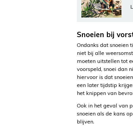
L
Snoeien bij vors
Ondanks dat snoeien ti
niet bij alle weersom
moeten uitstellen tot 
voorspeld, snoei dan n
hiervoor is dat snoei
een later tijdstip kri
het knippen van bevro
Ook in het geval van pl
snoeien als de kans o
blijven.