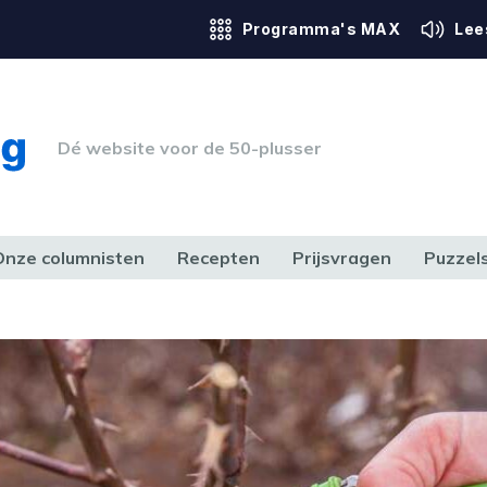
Programma's MAX
Lee
Dé website voor de 50-plusser
Onze columnisten
Recepten
Prijsvragen
Puzzel
ERK & RECHT
GEZONDHEID & SPORT
HUIS, TUIN & HOBBY
MEDIA & 