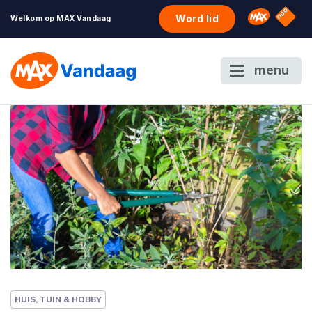
NPO S
Omroep 
Word lid
Welkom op MAX Vandaag
menu
HUIS, TUIN & HOBBY