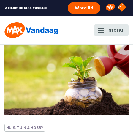
NPO S
Omroep 
Word lid
Welkom op MAX Vandaag
menu
HUIS, TUIN & HOBBY