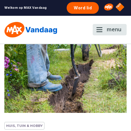
NPO S
Omroep 
Word lid
Welkom op MAX Vandaag
menu
HUIS, TUIN & HOBBY