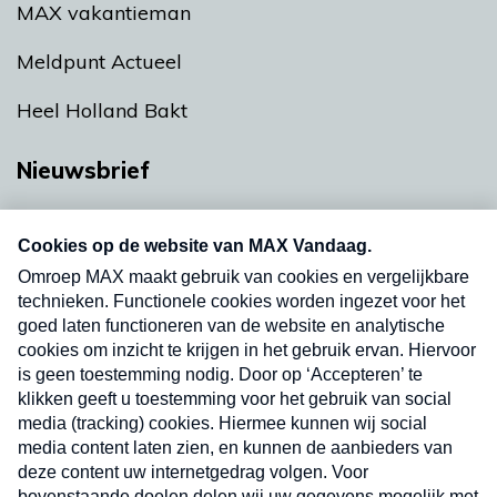
MAX vakantieman
Meldpunt Actueel
Heel Holland Bakt
Nieuwsbrief
Neem hier een gratis abonnement op onze
nieuwsbrief. Elke vrijdag- en dinsdagochtend in
uw mailbox.
Verzend