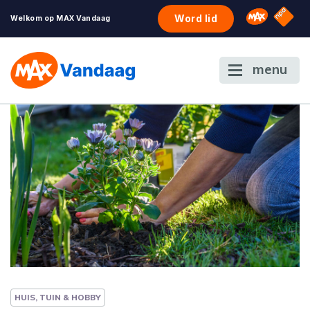
NPO S
Omroep 
Word lid
Welkom op MAX Vandaag
menu
HUIS, TUIN & HOBBY