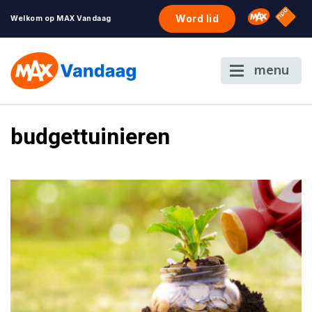
NPO S
Omroep 
Word lid
Welkom op MAX Vandaag
menu
budgettuinieren