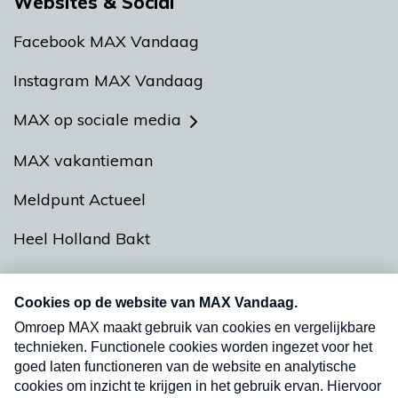
Websites & Social
Facebook MAX Vandaag
Instagram MAX Vandaag
MAX op sociale media
MAX vakantieman
Meldpunt Actueel
Heel Holland Bakt
Nieuwsbrief
Neem hier een gratis abonnement op onze
nieuwsbrief. Elke vrijdag- en dinsdagochtend in
uw mailbox.