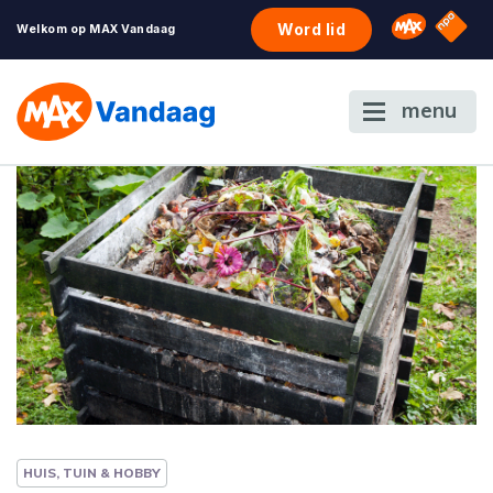
NPO S
Omroep 
Word lid
Welkom op MAX Vandaag
menu
HUIS, TUIN & HOBBY