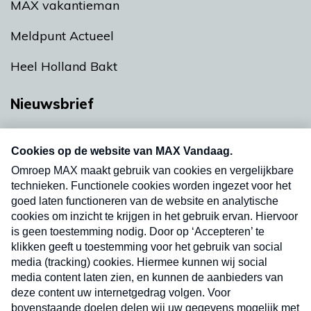
MAX vakantieman
Meldpunt Actueel
Heel Holland Bakt
Nieuwsbrief
Neem hier een gratis abonnement op onze
nieuwsbrief. Elke vrijdag- en dinsdagochtend in
uw mailbox.
Verzend