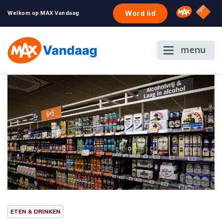
NPO S
Omroep 
Word lid
Welkom op MAX Vandaag
menu
ETEN & DRINKEN