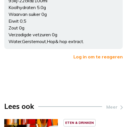
93kj-22ckal/100ml
Koolhydraten 5.0g
Waarvan suiker 0g
Eiwit 0,5
Zout 0g
Verzadigde vetzuren 0g
Water,Gerstemout,Hop& hop extract.
Log in om te reageren
Lees ook
Meer
ETEN & DRINKEN