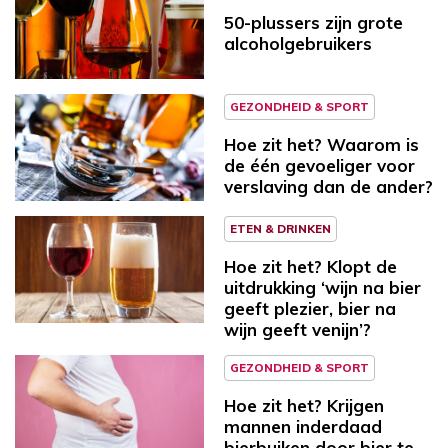
50-plussers zijn grote
alcoholgebruikers
GEZONDHEID & SPORT
Hoe zit het? Waarom is
de één gevoeliger voor
verslaving dan de ander?
ETEN & DRINKEN
Hoe zit het? Klopt de
uitdrukking ‘wijn na bier
geeft plezier, bier na
wijn geeft venijn’?
GEZONDHEID & SPORT
Hoe zit het? Krijgen
mannen inderdaad
bierbuiken door bier te