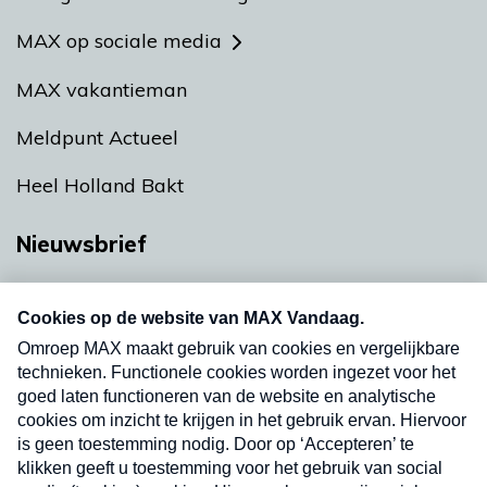
MAX op sociale media
MAX vakantieman
Meldpunt Actueel
Heel Holland Bakt
Nieuwsbrief
Neem hier een gratis abonnement op onze
nieuwsbrief. Elke vrijdag- en dinsdagochtend in
uw mailbox.
Verzend