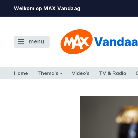
Welkom op MAX Vandaag
menu
Home
Thema’s
Video’s
TV & Radio
CONSUMENT
ETEN & DRINKEN
FAMILIE & RELATIE
GELD, W
TERUG NAAR TOEN