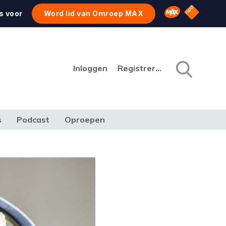
NPO Star
Omroep MAX
s voor
Word lid van Omroep MAX
Inloggen
Registreren
s
Podcast
Oproepen
CULTUUR
NATUUR & MILIEU
REIZEN & VERKEER