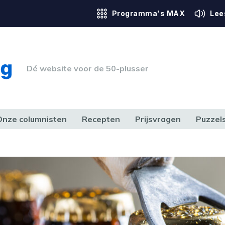
Programma's MAX
Lee
Dé website voor de 50-plusser
Onze columnisten
Recepten
Prijsvragen
Puzzel
ERK & RECHT
GEZONDHEID & SPORT
HUIS, TUIN & HOBBY
MEDIA & 