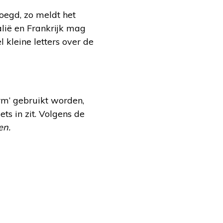
oegd, zo meldt het
talië en Frankrijk mag
l kleine letters over de
rm’ gebruikt worden,
ts in zit. Volgens de
en.