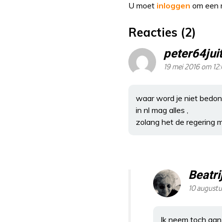
U moet
inloggen
om een r
Reacties (2)
peter64jui
19 mei 2016 om 12
waar word je niet bedon
in nl mag alles ,
zolang het de regering m
Beatr
10 august
Ik neem toch aan