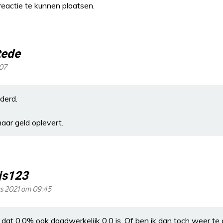
eactie te kunnen plaatsen.
tede
:07
derd.
aar geld oplevert.
ijs123
us 2021 om 09:45
 dat 0.0% ook daadwerkelijk 0.0 is. Of ben ik dan toch weer te