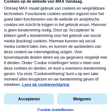
nieuwsbrief. Elke vrijdag- en dinsdagochtend in
uw mailbox.
Verzend
Nieuwsbrief
Neem hier een gratis abonnement op onze
nieuwsbrief. Elke vrijdag- en dinsdagochtend in uw
mailbox.
Contact
Algemene voorwaarden
Privacyverklaring
Cookieverklaring
Kwetsbaarheid melden
privacyverklaring
Copyright © 2026 MAX Vandaag -
Omroep MAX