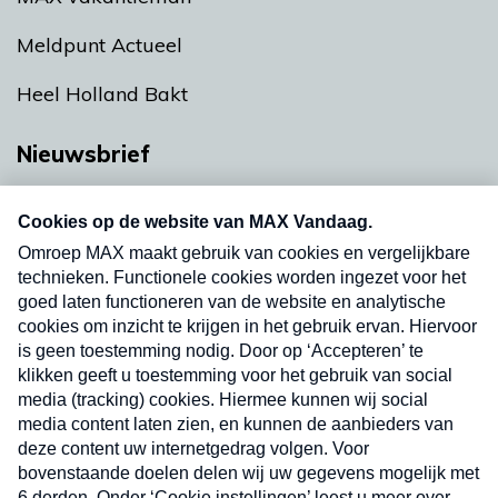
Meldpunt Actueel
Heel Holland Bakt
Nieuwsbrief
Neem hier een gratis abonnement op onze
nieuwsbrief. Elke vrijdag- en dinsdagochtend in
uw mailbox.
Verzend