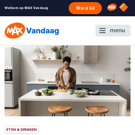
NPO S
Omroep 
Word lid
Welkom op MAX Vandaag
menu
ETEN & DRINKEN