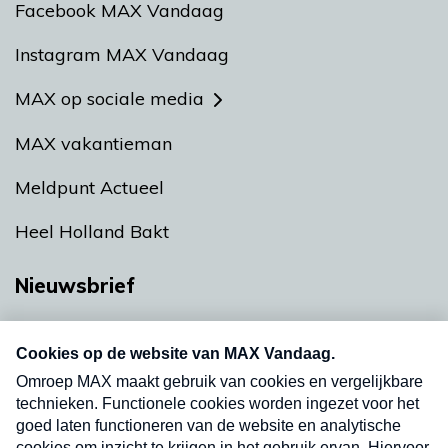
Facebook MAX Vandaag
Instagram MAX Vandaag
MAX op sociale media
MAX vakantieman
Meldpunt Actueel
Heel Holland Bakt
Nieuwsbrief
Neem hier een gratis abonnement op onze
nieuwsbrief. Elke vrijdag- en dinsdagochtend in
uw mailbox.
Verzend