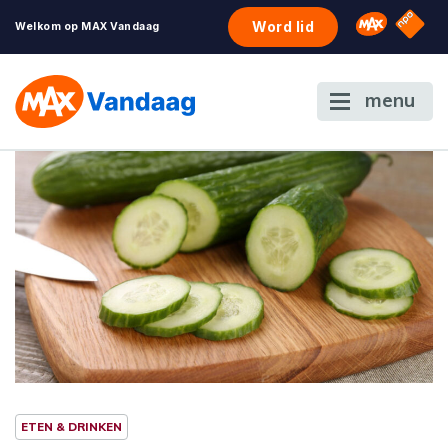
NPO S
Omroep 
Word lid
Welkom op MAX Vandaag
menu
ETEN & DRINKEN