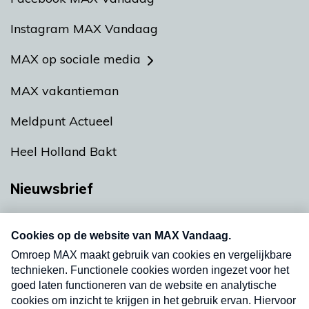
Instagram MAX Vandaag
MAX op sociale media
MAX vakantieman
Meldpunt Actueel
Heel Holland Bakt
Nieuwsbrief
Neem hier een gratis abonnement op onze
nieuwsbrief. Elke vrijdag- en dinsdagochtend in
uw mailbox.
Verzend