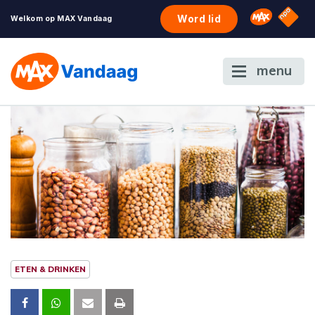
NPO S
Omroep 
Word lid
Welkom op MAX Vandaag
menu
ETEN & DRINKEN