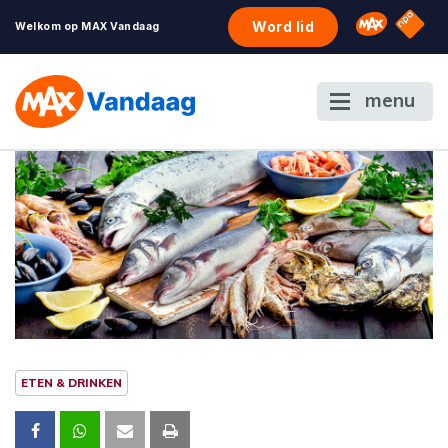
NPO S
Omroep 
Word lid
Welkom op MAX Vandaag
menu
ETEN & DRINKEN