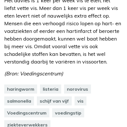
Het advies is 1 keer per week vis te eten, het
liefst vette vis. Meer dan 1 keer vis per week vis
eten levert niet of nauwelijks extra effect op.
Mensen die een verhoogd risico lopen op hart- en
vaatziekten of eerder een hartinfarct of beroerte
hebben doorgemaakt, kunnen wel baat hebben
bij meer vis. Omdat vooral vette vis ook
schadelijke stoffen kan bevatten, is het wel
verstandig daarbij te variëren in vissoorten.
(Bron: Voedingscentrum)
haringworm
listeria
norovirus
salmonella
schijf van vijf
vis
Voedingscentrum
voedingstip
ziekteverwekkers