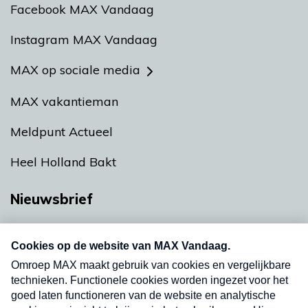
Facebook MAX Vandaag
Instagram MAX Vandaag
MAX op sociale media
MAX vakantieman
Meldpunt Actueel
Heel Holland Bakt
Nieuwsbrief
Neem hier een gratis abonnement op onze
nieuwsbrief. Elke vrijdag- en dinsdagochtend in
uw mailbox.
Verzend