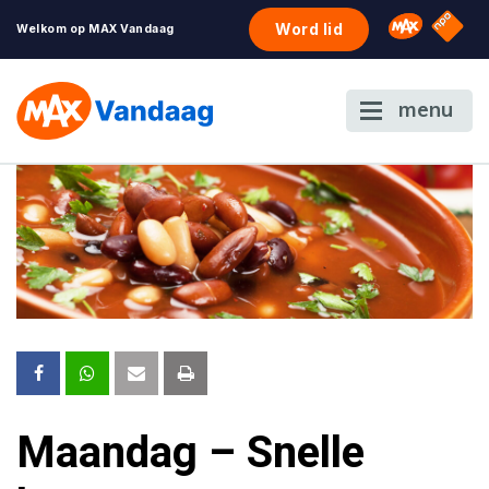
NPO S
Omroep 
Word lid
Welkom op MAX Vandaag
menu
Maandag – Snelle