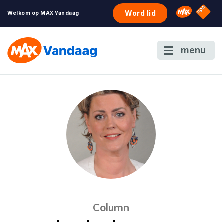
NPO S
Omroep 
Word lid
Welkom op MAX Vandaag
menu
Column