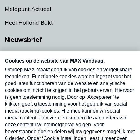
Meldpunt Actueel
Heel Holland Bakt
Nieuwsbrief
Neem hier een gratis abonnement op onze
nieuwsbrief. Elke vrijdag- en dinsdagochtend in
uw mailbox.
Verzend