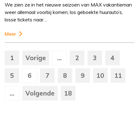
We zien ze in het nieuwe seizoen van MAX vakantieman
weer allemaal voorbij komen; los geboekte huurauto’s,
losse tickets naar…
Meer
1
Vorige
...
2
3
4
5
6
7
8
9
10
11
...
Volgende
18