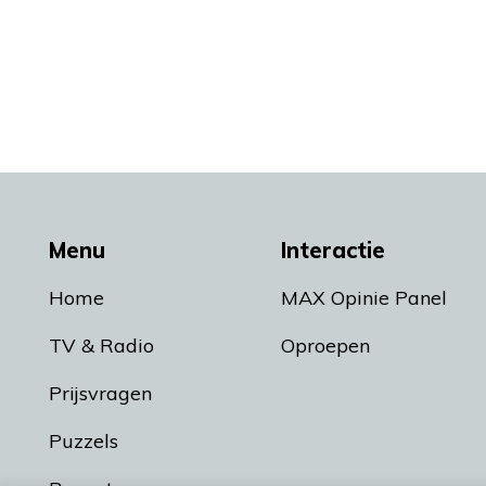
Menu
Interactie
Home
MAX Opinie Panel
TV & Radio
Oproepen
Prijsvragen
Puzzels