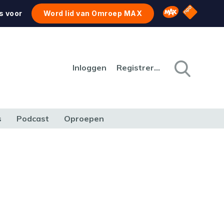
NPO Star
Omroep MAX
s voor
Word lid van Omroep MAX
Inloggen
Registreren
s
Podcast
Oproepen
CULTUUR
NATUUR & MILIEU
REIZEN & VERKEER