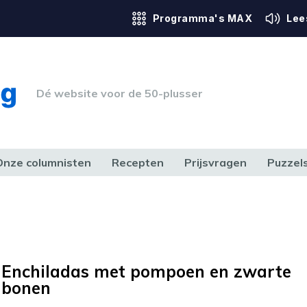
Programma's MAX
Lee
Dé website voor de 50-plusser
Onze columnisten
Recepten
Prijsvragen
Puzzel
ERK & RECHT
GEZONDHEID & SPORT
HUIS, TUIN & HOBBY
MEDIA & 
Enchiladas met pompoen en zwarte
bonen