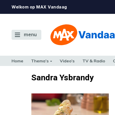
Welkom op MAX Vandaag
menu
Home
Thema’s
Video’s
TV & Radio
CONSUMENT
ETEN & DRINKEN
FAMILIE & RELATIE
GELD, W
Sandra Ysbrandy
TERUG NAAR TOEN