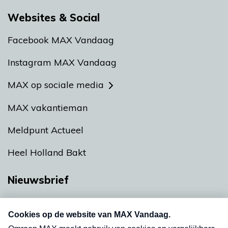
Websites & Social
Facebook MAX Vandaag
Instagram MAX Vandaag
MAX op sociale media
MAX vakantieman
Meldpunt Actueel
Heel Holland Bakt
Nieuwsbrief
Neem hier een gratis abonnement op onze
nieuwsbrief. Elke vrijdag- en dinsdagochtend in
uw mailbox.