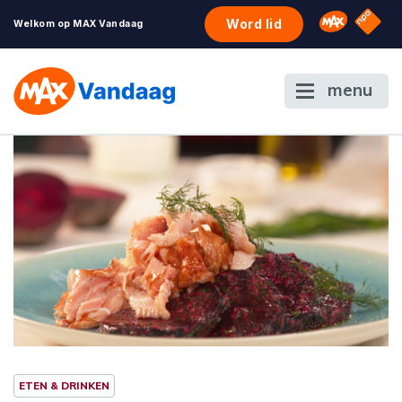
NPO S
Omroep 
Word lid
Welkom op MAX Vandaag
menu
ETEN & DRINKEN