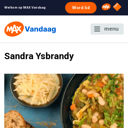
NPO S
Omroep 
Word lid
Welkom op MAX Vandaag
menu
Sandra Ysbrandy