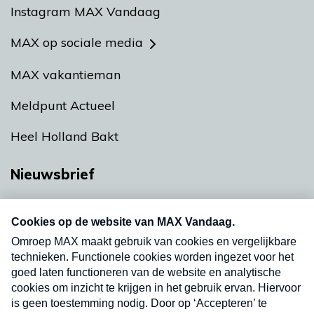
Instagram MAX Vandaag
MAX op sociale media
MAX vakantieman
Meldpunt Actueel
Heel Holland Bakt
Nieuwsbrief
Neem hier een gratis abonnement op onze
nieuwsbrief. Elke vrijdag- en dinsdagochtend in
uw mailbox.
Verzend