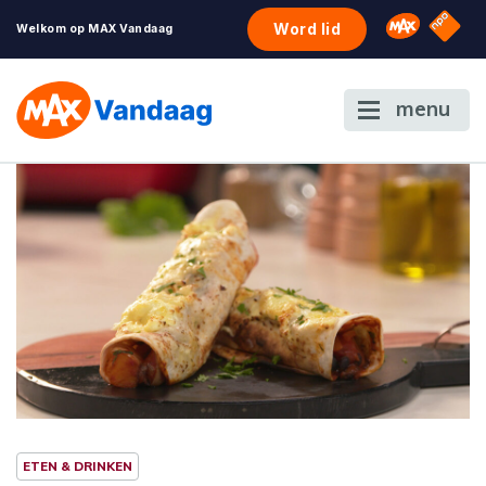
NPO S
Omroep 
Word lid
Welkom op MAX Vandaag
menu
ETEN & DRINKEN