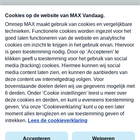
Neem hier een gratis abonnement op onze
nieuwsbrief. Elke vrijdag- en dinsdagochtend in
uw mailbox.
Verzend
Nieuwsbrief
Neem hier een gratis abonnement op onze
nieuwsbrief. Elke vrijdag- en dinsdagochtend in uw
mailbox.
Contact
Algemene voorwaarden
Privacyverklaring
Cookieverklaring