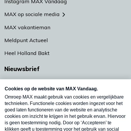
Instagram MAX Vandaag
MAX op sociale media
MAX vakantieman
Meldpunt Actueel
Heel Holland Bakt
Nieuwsbrief
Neem hier een gratis abonnement op onze
nieuwsbrief. Elke vrijdag- en dinsdagochtend in
uw mailbox.
Verzend