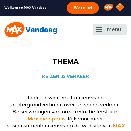
NPO S
Omroep 
Word lid
Welkom op MAX Vandaag
menu
THEMA
REIZEN & VERKEER
In dit dossier vindt u nieuws en
achtergrondverhalen over reizen en verkeer.
Reiservaringen van onze redactie leest u in
Maxime op reis
. Kijk voor meer
reisconsumentennieuws op de website van
MAX