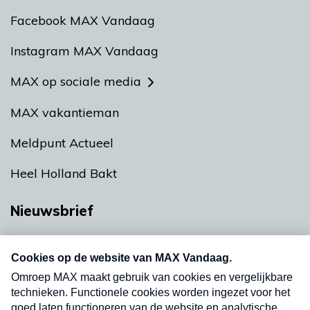
Facebook MAX Vandaag
Instagram MAX Vandaag
MAX op sociale media
MAX vakantieman
Meldpunt Actueel
Heel Holland Bakt
Nieuwsbrief
Neem hier een gratis abonnement op onze
nieuwsbrief. Elke vrijdag- en dinsdagochtend in
uw mailbox.
Verzend