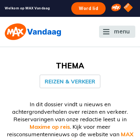
NPO S
Omroep 
Word lid
Welkom op MAX Vandaag
menu
THEMA
REIZEN & VERKEER
In dit dossier vindt u nieuws en
achtergrondverhalen over reizen en verkeer.
Reiservaringen van onze redactie leest u in
Maxime op reis
. Kijk voor meer
reisconsumentennieuws op de website van
MAX