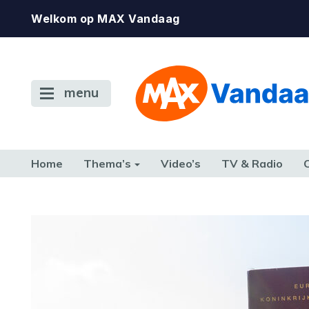
Welkom op MAX Vandaag
menu
Home
Thema’s
Video’s
TV & Radio
CONSUMENT
ETEN & DRINKEN
FAMILIE & RELATIE
GELD, W
TERUG NAAR TOEN