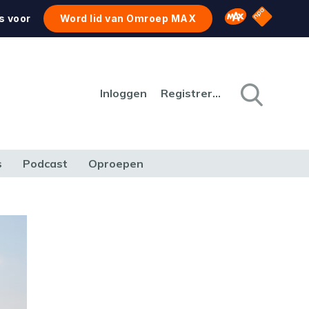
NPO Star
Omroep MAX
s voor
Word lid van Omroep MAX
Inloggen
Registreren
s
Podcast
Oproepen
CULTUUR
NATUUR & MILIEU
REIZEN & VERKEER