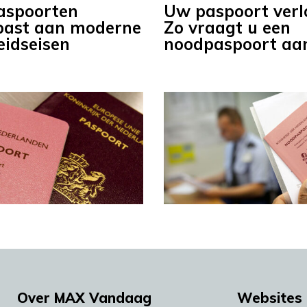
aspoorten
Uw paspoort verl
past aan moderne
Zo vraagt u een
eidseisen
noodpaspoort aa
Over MAX Vandaag
Websites 