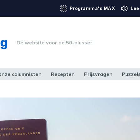
Programma's MAX
Lee
Dé website voor de 50-plusser
Onze columnisten
Recepten
Prijsvragen
Puzzel
ERK & RECHT
GEZONDHEID & SPORT
HUIS, TUIN & HOBBY
MEDIA & 