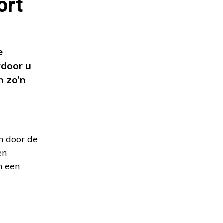
ort
e
rdoor u
n zo’n
n door de
en
n een