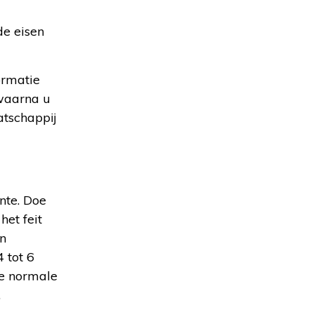
de eisen
ormatie
 waarna u
atschappij
nte. Doe
het feit
n
 tot 6
De normale
.