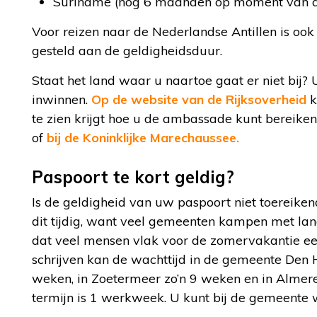
Suriname (nog 6 maanden op moment van 
Voor reizen naar de Nederlandse Antillen is oo
gesteld aan de geldigheidsduur.
Staat het land waar u naartoe gaat er niet bij?
inwinnen.
Op de website van de Rijksoverheid
k
te zien krijgt hoe u de ambassade kunt bereiken
of
bij de Koninklijke Marechaussee.
Paspoort te kort geldig?
Is de geldigheid van uw paspoort niet toereike
dit tijdig, want veel gemeenten kampen met lang
dat veel mensen vlak voor de zomervakantie e
schrijven kan de wachttijd in de gemeente Den H
weken, in Zoetermeer zo’n 9 weken en in Almere 
termijn is 1 werkweek. U kunt bij de gemeente