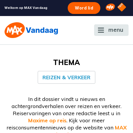
NPO S
Omroep 
Word lid
Welkom op MAX Vandaag
menu
THEMA
REIZEN & VERKEER
In dit dossier vindt u nieuws en
achtergrondverhalen over reizen en verkeer.
Reiservaringen van onze redactie leest u in
Maxime op reis
. Kijk voor meer
reisconsumentennieuws op de website van
MAX