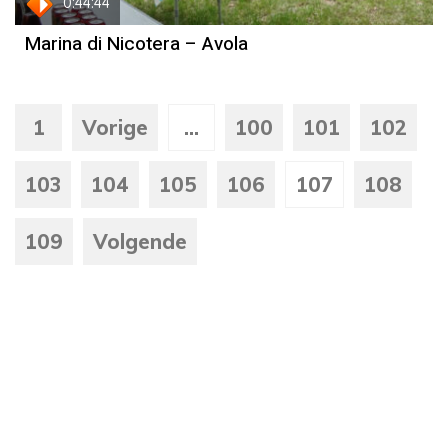
0:44:44
Marina di Nicotera – Avola
1
Vorige
...
100
101
102
103
104
105
106
107
108
109
Volgende