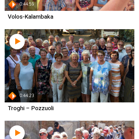
0:44:59
Volos-Kalambaka
0:44:23
Troghi – Pozzuoli