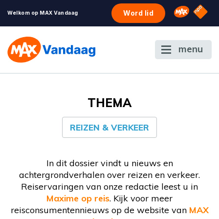
NPO S
Omroep 
Word lid
Welkom op MAX Vandaag
menu
THEMA
REIZEN & VERKEER
In dit dossier vindt u nieuws en
achtergrondverhalen over reizen en verkeer.
Reiservaringen van onze redactie leest u in
Maxime op reis
. Kijk voor meer
reisconsumentennieuws op de website van
MAX