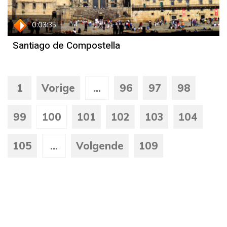
0:03:35
Santiago de Compostella
1
Vorige
...
96
97
98
99
100
101
102
103
104
105
...
Volgende
109