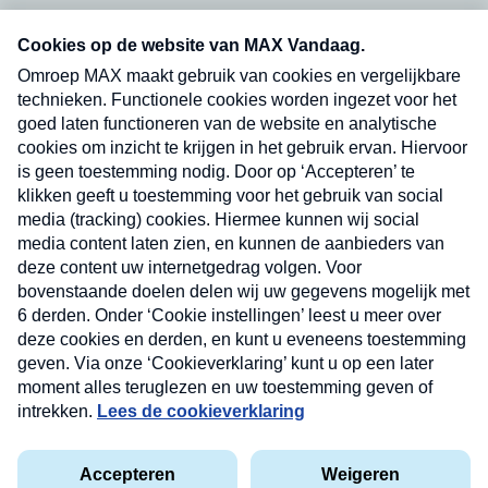
Neem hier een gratis abonnement op onze
nieuwsbrief. Elke vrijdag- en dinsdagochtend in
uw mailbox.
Verzend
Nieuwsbrief
Neem hier een gratis abonnement op onze
nieuwsbrief. Elke vrijdag- en dinsdagochtend in uw
mailbox.
Contact
Algemene voorwaarden
Privacyverklaring
Cookieverklaring