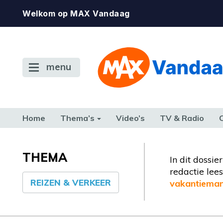
Welkom op MAX Vandaag
menu
Home
Thema’s
Video’s
TV & Radio
CONSUMENT
ETEN & DRINKEN
FAMILIE & RELATIE
GELD, W
TERUG NAAR TOEN
THEMA
In dit dossi
redactie lees
REIZEN & VERKEER
vakantiema