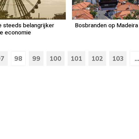
 steeds belangrijker
Bosbranden op Madeira
ze economie
97
98
99
100
101
102
103
..