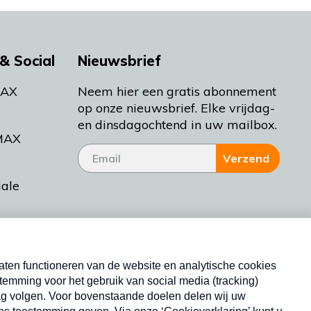
& Social
Nieuwsbrief
MAX
Neem hier een gratis abonnement
op onze nieuwsbrief. Elke vrijdag-
en dinsdagochtend in uw mailbox.
MAX
Verzend
iale
tieman
ctueel
Nieuwsbrief
d Bakt
Neem hier een gratis abonnement op onze