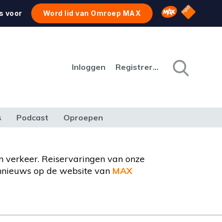
NPO Star
Omroep MAX
s voor
Word lid van Omroep MAX
Inloggen
Registreren
s
Podcast
Oproepen
CULTUUR
NATUUR & MILIEU
REIZEN & VERKEER
en verkeer. Reiservaringen van onze
ennieuws op de website van
MAX