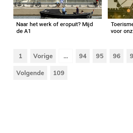
Naar het werk of eropuit? Mijd
Toerisme
de A1
voor on
1
Vorige
...
94
95
96
Volgende
109