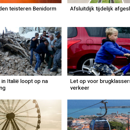
en teisteren Benidorm
Afsluitdijk tijdelijk afge
in Italië loopt op na
Let op voor brugklassers
ng
verkeer