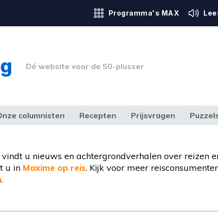
Programma's MAX
Lee
Dé website voor de 50-plusser
Onze columnisten
Recepten
Prijsvragen
Puzzel
ERK & RECHT
GEZONDHEID & SPORT
HUIS, TUIN & HOBBY
MEDIA & 
er vindt u nieuws en achtergrondverhalen over reizen 
t u in
Maxime op reis
. Kijk voor meer reisconsument
n
.