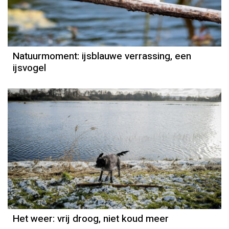
Door Kees Loogman
Natuurmoment: ijsblauwe verrassing, een
ijsvogel
Het weer
Jordi Bloem
Het weer: vrij droog, niet koud meer