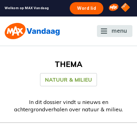
NPO S
Omroep 
Word lid
Welkom op MAX Vandaag
menu
THEMA
NATUUR & MILIEU
In dit dossier vindt u nieuws en
achtergrondverhalen over natuur & milieu.