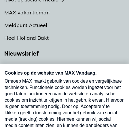
MAX vakantieman
Meldpunt Actueel
Heel Holland Bakt
Nieuwsbrief
Neem hier een gratis abonnement op onze
nieuwsbrief. Elke vrijdag- en dinsdagochtend in
uw mailbox.
Verzend