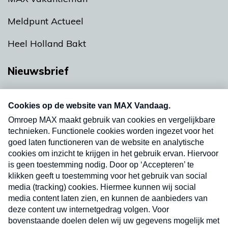
Meldpunt Actueel
Heel Holland Bakt
Nieuwsbrief
Neem hier een gratis abonnement op onze
nieuwsbrief. Elke vrijdag- en dinsdagochtend in
uw mailbox.
Verzend