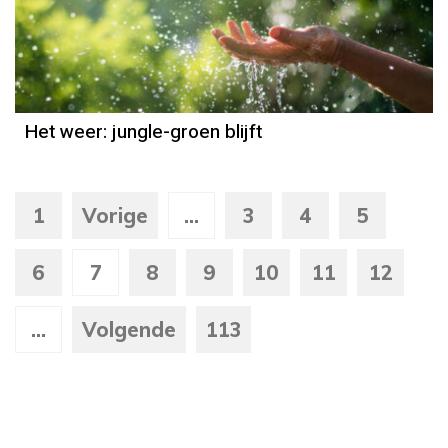
Het weer
Grieta Spannenburg
Het weer: jungle-groen blijft
1
Vorige
...
3
4
5
6
7
8
9
10
11
12
...
Volgende
113