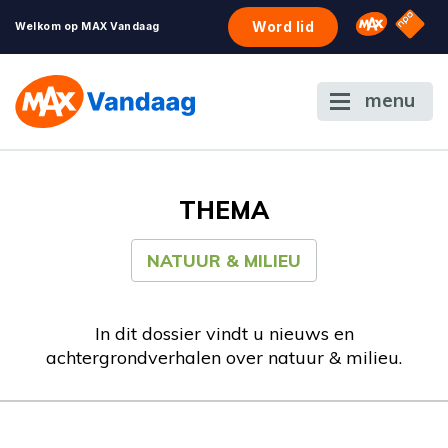
NPO S
Omroep 
Word lid
Welkom op MAX Vandaag
menu
THEMA
NATUUR & MILIEU
In dit dossier vindt u nieuws en
achtergrondverhalen over natuur & milieu.