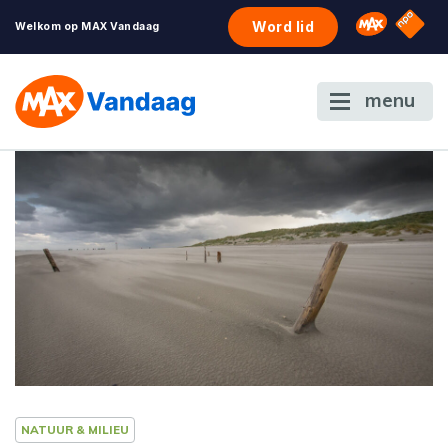
NPO S
Omroep 
Word lid
Welkom op MAX Vandaag
menu
NATUUR & MILIEU