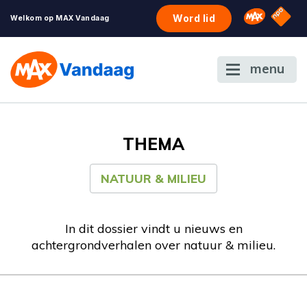
NPO S
Omroep 
Word lid
Welkom op MAX Vandaag
menu
THEMA
NATUUR & MILIEU
In dit dossier vindt u nieuws en
achtergrondverhalen over natuur & milieu.