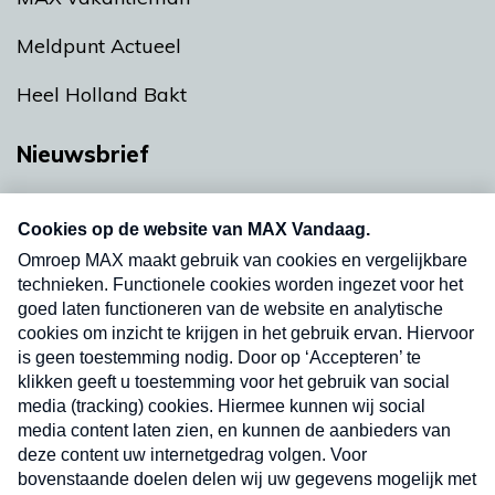
Meldpunt Actueel
Heel Holland Bakt
Nieuwsbrief
Neem hier een gratis abonnement op onze
nieuwsbrief. Elke vrijdag- en dinsdagochtend in
uw mailbox.
Verzend