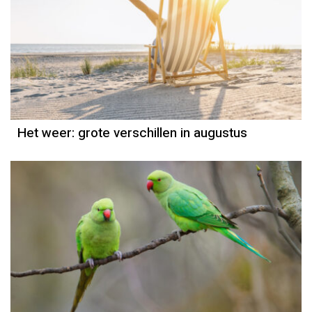
Het weer
Jordi Bloem
Het weer: grote verschillen in augustus
Natuurmoment
Door Kees Loogman