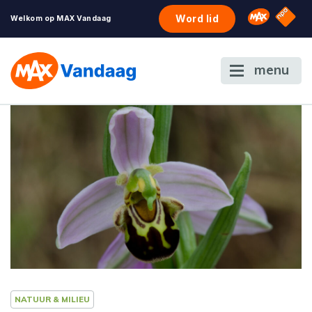
NPO S
Omroep 
Word lid
Welkom op MAX Vandaag
menu
NATUUR & MILIEU