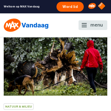
NPO S
Omroep 
Word lid
Welkom op MAX Vandaag
menu
NATUUR & MILIEU