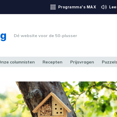
Programma's MAX
Lee
Dé website voor de 50-plusser
Onze columnisten
Recepten
Prijsvragen
Puzzel
ERK & RECHT
GEZONDHEID & SPORT
HUIS, TUIN & HOBBY
MEDIA & 