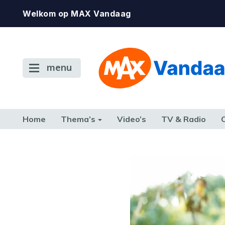
Welkom op MAX Vandaag
menu
Home
Thema’s
Video’s
TV & Radio
CONSUMENT
ETEN & DRINKEN
FAMILIE & RELATIE
GELD, W
TERUG NAAR TOEN