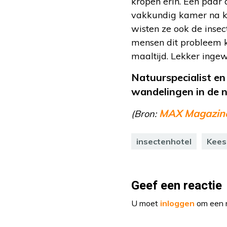
kropen erin. Een paar
vakkundig kamer na ka
wisten ze ook de insec
mensen dit probleem ke
maaltijd. Lekker ingew
Natuurspecialist e
wandelingen in de n
MAX Magazin
(Bron:
insectenhotel
Kees
Geef een reactie
U moet
inloggen
om een r