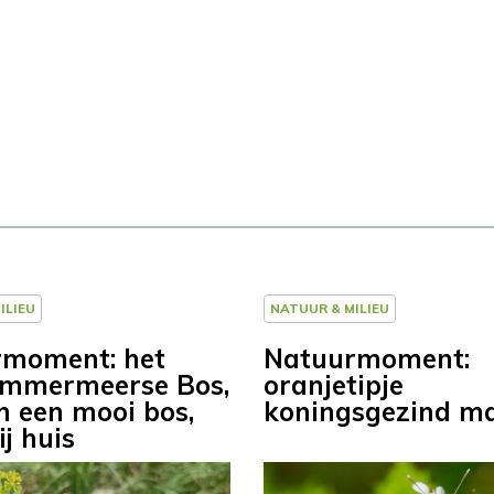
ILIEU
NATUUR & MILIEU
moment: het
Natuurmoment:
emmermeerse Bos,
oranjetipje
 een mooi bos,
koningsgezind m
ij huis