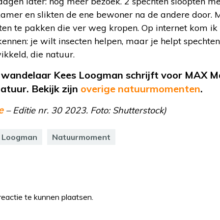
 dagen later: nog méér bezoek. 2 spechten sloopten me
mer en slikten de ene bewoner na de andere door. 
ten te pakken die ver weg kropen. Op internet kom ik 
nnen: je wilt insecten helpen, maar je helpt spechte
ikkeld, die natuur.
n wandelaar Kees Loogman schrijft voor MAX Ma
atuur. Bekijk zijn
overige natuurmomenten
.
e
– Editie nr. 30 2023. Foto: Shutterstock)
 Loogman
Natuurmoment
eactie te kunnen plaatsen.