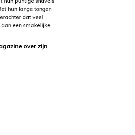
t hun puntige snavels
Met hun lange tongen
erachter dat veel
n aan een smakelijke
gazine over zijn