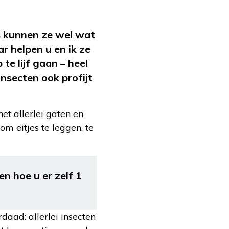
s kunnen ze wel wat
ar helpen u en ik ze
e lijf gaan – heel
nsecten ook profijt
het allerlei gaten en
om eitjes te leggen, te
n hoe u er zelf 1
daad: allerlei insecten