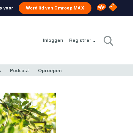
NPO Star
Omroep MAX
s voor
Word lid van Omroep MAX
Inloggen
Registreren
s
Podcast
Oproepen
CULTUUR
NATUUR & MILIEU
REIZEN & VERKEER