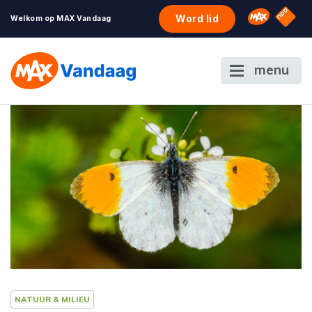
NPO S
Omroep 
Word lid
Welkom op MAX Vandaag
menu
NATUUR & MILIEU