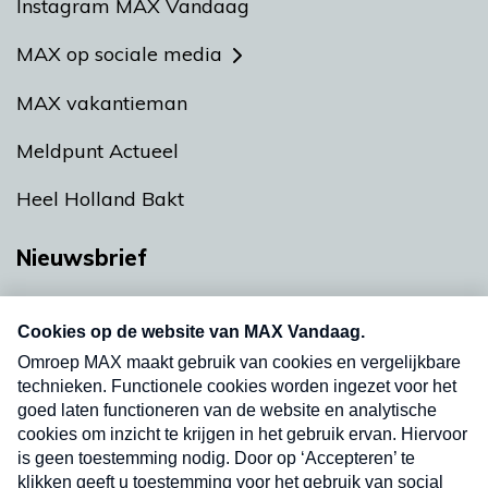
Instagram MAX Vandaag
MAX op sociale media
MAX vakantieman
Meldpunt Actueel
Heel Holland Bakt
Nieuwsbrief
Neem hier een gratis abonnement op onze
nieuwsbrief. Elke vrijdag- en dinsdagochtend in
uw mailbox.
Verzend