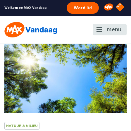
NPO S
Omroep 
Word lid
Welkom op MAX Vandaag
menu
NATUUR & MILIEU