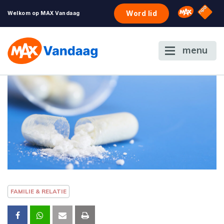
NPO S
Omroep 
Word lid
Welkom op MAX Vandaag
menu
FAMILIE & RELATIE