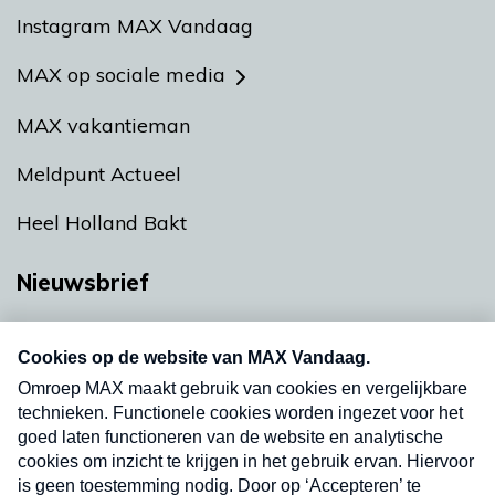
Instagram MAX Vandaag
MAX op sociale media
MAX vakantieman
Meldpunt Actueel
Heel Holland Bakt
Nieuwsbrief
Neem hier een gratis abonnement op onze
nieuwsbrief. Elke vrijdag- en dinsdagochtend in
uw mailbox.
Verzend