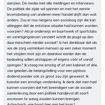
aanzien. De media met alle meldingen en interviews.
De politiek die zijde wil spinnen en met het eerste
levensbelang van anderen meer handel drijft dan wat
anders. Zou er nou nergens een socioloog zijn die kan
uitleggen dat de ontstane situatie had kunnen worden
voorzien? Als je onderwijs en buurtwerk of sportclubs
en verenigingsleven verziekt wordt de jeugd op den
duur misschien minder sociaal? Is het denkbaar dat als
we de zorg verminken mensen op een zeker moment
het strijden moé zijn en daardoor eerder dan de
bedoeling willen uitstappen of ergens vóór of vanáf
springen? Ik vraag me ernstig af of een kabinet of drie,
vier geleden de belangstelling voor een pijnloos
dodend poeder ook zo groot zou zijn geweest. Ik
koester een ernstige verdenking. Ik denk dat men had
kunnen voorzién dat het beeindigen van de sociale
samenleving door een politiek handjevol dit soort
excessen te weeg zouden kunnen brengen.
Achachach, wie hoort hier aan het kruis?