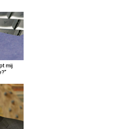
pt mij
e?”