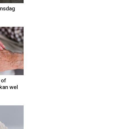
insdag
 of
kan wel