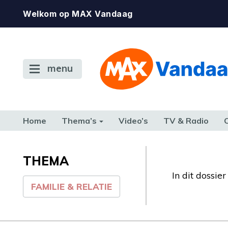
Welkom op MAX Vandaag
menu
Home
Thema’s
Video’s
TV & Radio
CONSUMENT
ETEN & DRINKEN
FAMILIE & RELATIE
GELD, W
TERUG NAAR TOEN
THEMA
In dit dossie
FAMILIE & RELATIE