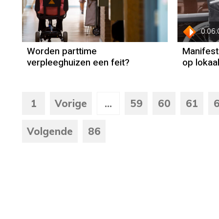
0:06:
Worden parttime
Manifest
verpleeghuizen een feit?
op lokaa
1
Vorige
...
59
60
61
Volgende
86