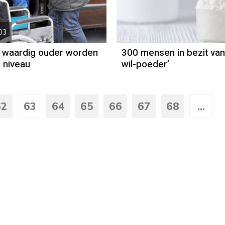
03
 waardig ouder worden
300 mensen in bezit van 
l niveau
wil-poeder’
62
63
64
65
66
67
68
...