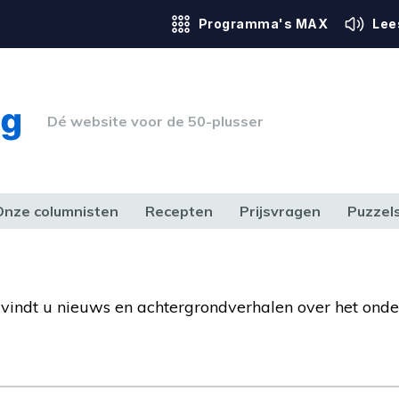
Programma's MAX
Lee
Dé website voor de 50-plusser
Onze columnisten
Recepten
Prijsvragen
Puzzel
ERK & RECHT
GEZONDHEID & SPORT
HUIS, TUIN & HOBBY
MEDIA & 
r vindt u nieuws en achtergrondverhalen over het onde