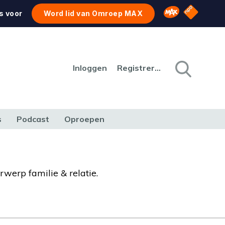
NPO Star
Omroep MAX
s voor
Word lid van Omroep MAX
Inloggen
Registreren
s
Podcast
Oproepen
CULTUUR
NATUUR & MILIEU
REIZEN & VERKEER
rwerp familie & relatie.