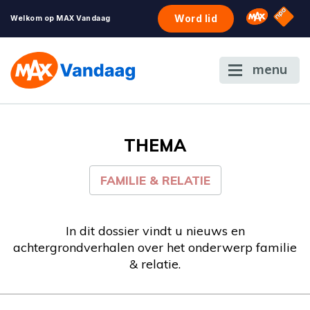
NPO S
Omroep 
Word lid
Welkom op MAX Vandaag
menu
THEMA
FAMILIE & RELATIE
In dit dossier vindt u nieuws en
achtergrondverhalen over het onderwerp familie
& relatie.