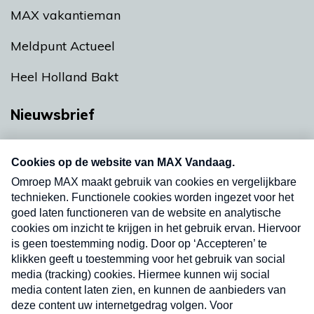
MAX vakantieman
Meldpunt Actueel
Heel Holland Bakt
Nieuwsbrief
Neem hier een gratis abonnement op onze
nieuwsbrief. Elke vrijdag- en dinsdagochtend in
uw mailbox.
Verzend