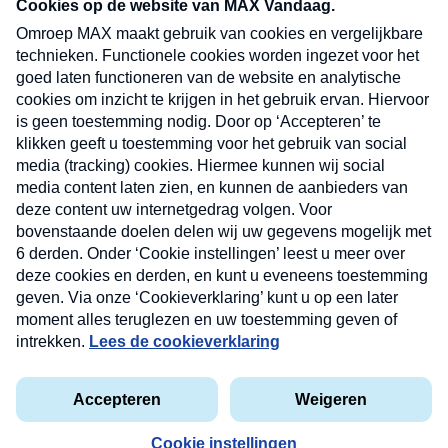
nieuwsbrief. Elke vrijdag- en dinsdagochtend in
uw mailbox.
Verzend
Nieuwsbrief
Neem hier een gratis abonnement op onze
nieuwsbrief. Elke vrijdag- en dinsdagochtend in uw
mailbox.
Contact
Algemene voorwaarden
Privacyverklaring
Cookieverklaring
Kwetsbaarheid melden
privacyverklaring
Copyright © 2026 MAX Vandaag -
Omroep MAX