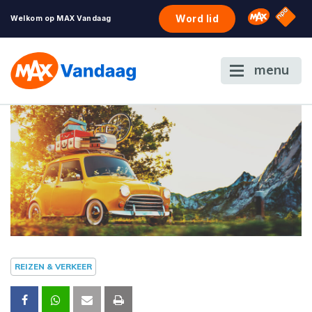
NPO S
Omroep 
Word lid
Welkom op MAX Vandaag
menu
REIZEN & VERKEER