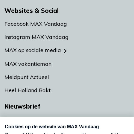
Websites & Social
Facebook MAX Vandaag
Instagram MAX Vandaag
MAX op sociale media
MAX vakantieman
Meldpunt Actueel
Heel Holland Bakt
Nieuwsbrief
Neem hier een gratis abonnement op onze
nieuwsbrief. Elke vrijdag- en dinsdagochtend in
uw mailbox.