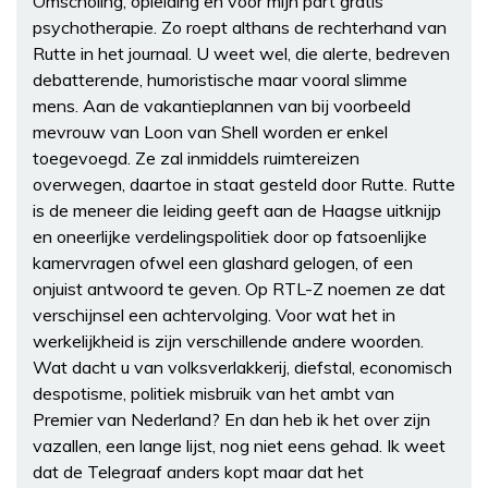
Omscholing, opleiding en voor mijn part gratis
psychotherapie. Zo roept althans de rechterhand van
Rutte in het journaal. U weet wel, die alerte, bedreven
debatterende, humoristische maar vooral slimme
mens. Aan de vakantieplannen van bij voorbeeld
mevrouw van Loon van Shell worden er enkel
toegevoegd. Ze zal inmiddels ruimtereizen
overwegen, daartoe in staat gesteld door Rutte. Rutte
is de meneer die leiding geeft aan de Haagse uitknijp
en oneerlijke verdelingspolitiek door op fatsoenlijke
kamervragen ofwel een glashard gelogen, of een
onjuist antwoord te geven. Op RTL-Z noemen ze dat
verschijnsel een achtervolging. Voor wat het in
werkelijkheid is zijn verschillende andere woorden.
Wat dacht u van volksverlakkerij, diefstal, economisch
despotisme, politiek misbruik van het ambt van
Premier van Nederland? En dan heb ik het over zijn
vazallen, een lange lijst, nog niet eens gehad. Ik weet
dat de Telegraaf anders kopt maar dat het