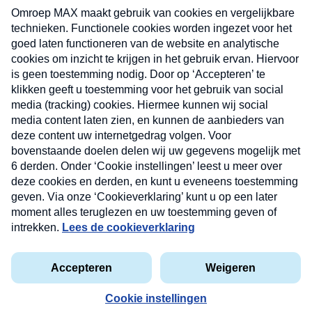
uw mailbox.
Verzend
Nieuwsbrief
Neem hier een gratis abonnement op onze
nieuwsbrief. Elke vrijdag- en dinsdagochtend in uw
mailbox.
Contact
Algemene voorwaarden
Privacyverklaring
Cookieverklaring
Kwetsbaarheid melden
privacyverklaring
Copyright © 2026 MAX Vandaag -
Omroep MAX