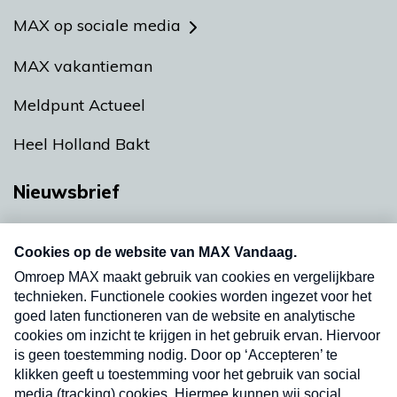
MAX op sociale media
MAX vakantieman
Meldpunt Actueel
Heel Holland Bakt
Nieuwsbrief
Neem hier een gratis abonnement op onze
nieuwsbrief. Elke vrijdag- en dinsdagochtend in
uw mailbox.
Verzend