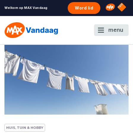
NPO S
Omroep 
Word lid
Welkom op MAX Vandaag
menu
HUIS, TUIN & HOBBY