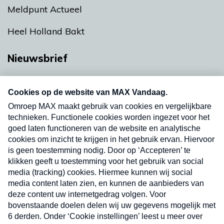
Meldpunt Actueel
Heel Holland Bakt
Nieuwsbrief
Neem hier een gratis abonnement op onze
nieuwsbrief. Elke vrijdag- en dinsdagochtend in
uw mailbox.
Verzend