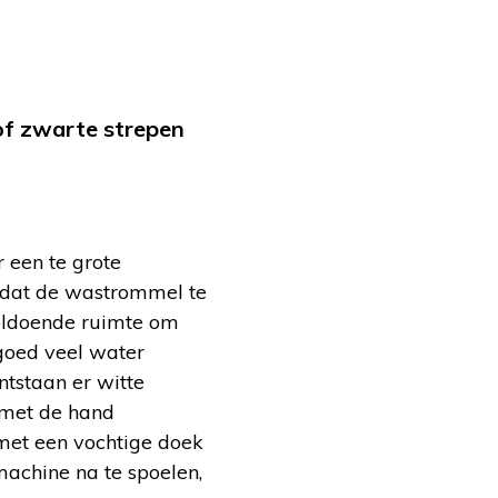
f zwarte strepen
 een te grote
rdat de wastrommel te
 voldoende ruimte om
sgoed veel water
ntstaan er witte
 met de hand
 met een vochtige doek
machine na te spoelen,