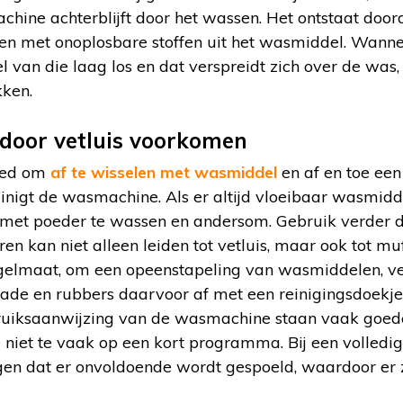
achine achterblijft door het wassen. Het ontstaat door
ren met onoplosbare stoffen uit het wasmiddel. Wann
 van die laag los en dat verspreidt zich over de was,
kken.
door vetluis voorkomen
goed om
af te wisselen met wasmiddel
en af en toe een
inigt de wasmachine. Als er altijd vloeibaar wasmidd
 met poeder te wassen en andersom. Gebruik verder d
n kan niet alleen leiden tot vetluis, maar ook tot m
elmaat, om een opeenstapeling van wasmiddelen, vet
de en rubbers daarvoor af met een reinigingsdoekje 
ebruiksaanwijzing van de wasmachine staan vaak goede
e niet te vaak op een kort programma. Bij een volledig
gen dat er onvoldoende wordt gespoeld, waardoor er 