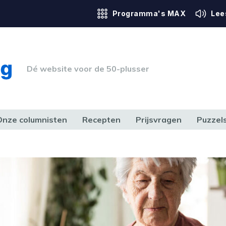
Programma's MAX
Lee
Dé website voor de 50-plusser
Onze columnisten
Recepten
Prijsvragen
Puzzel
ERK & RECHT
GEZONDHEID & SPORT
HUIS, TUIN & HOBBY
MEDIA & 