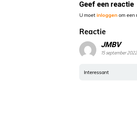
Geef een reactie
U moet
inloggen
om een r
Reactie
JMBV
15 september 202
Interessant