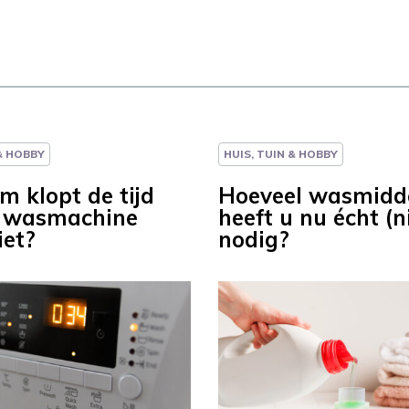
 & HOBBY
HUIS, TUIN & HOBBY
 klopt de tijd
Hoeveel wasmidd
e wasmachine
heeft u nu écht (n
iet?
nodig?