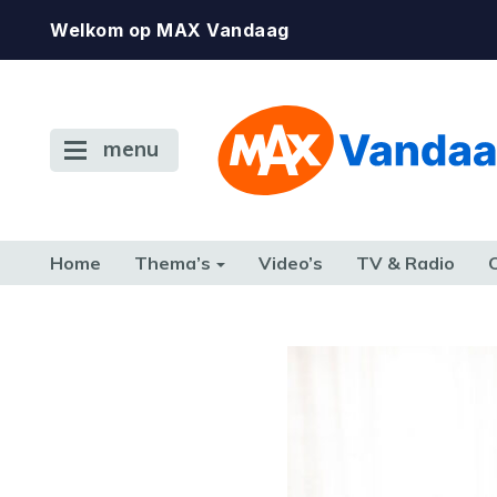
Welkom op MAX Vandaag
menu
Home
Thema’s
Video’s
TV & Radio
CONSUMENT
ETEN & DRINKEN
FAMILIE & RELATIE
GELD, W
TERUG NAAR TOEN