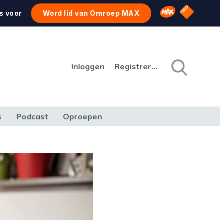
NPO Star
Omroep MAX
s voor
Word lid van Omroep MAX
Inloggen
Registreren
s
Podcast
Oproepen
CULTUUR
NATUUR & MILIEU
REIZEN & VERKEER