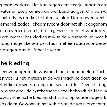
igende werking. Het kan tegen een stootje, maar is er
water en zeep kunnen de wol beschadigen. Om een wo
 het advies om het te laten luchten. Draag eventueel 
 overhemd, zodat lichaamsvocht door het shirt opgenom
 het na verloop van tijd toch gewassen moet worden, v
tiket. Wast u het kledingstuk in de wasmachine, was h
laag mogelijke temperatuur met een daarvoor best
 drogen, dan blijft het in vorm.
he kleding
is eenvoudiger in de wasmachine te behandelen. Toch 
hten voor u het meteen in de wasmachine doet, geen k
et etiket en wees matig met wasmiddel. Deze kledin
n, want door de synthetische vezel behoudt de kledin
w synthetische kleding statisch is op koude dagen, k
was doen. Gewoon in het vakje van de wasverzachter.