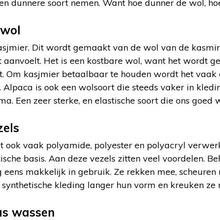
een dunnere soort nemen. Want hoe dunner de wol, hoe
 wol
sjmier. Dit wordt gemaakt van de wol van de kasmirge
ht aanvoelt. Het is een kostbare wol, want het wordt 
it. Om kasjmier betaalbaar te houden wordt het vaa
 Alpaca is ook een wolsoort die steeds vaker in kled
ma. Een zeer sterke, en elastische soort die ons goed
zels
t ook vaak polyamide, polyester en polyacryl verwerk
ische basis. Aan deze vezels zitten veel voordelen. 
g eens makkelijk in gebruik. Ze rekken mee, scheuren
 synthetische kleding langer hun vorm en kreuken ze n
us wassen