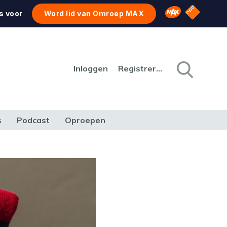
NPO Star
Omroep MAX
s voor
Word lid van Omroep MAX
Inloggen
Registreren
s
Podcast
Oproepen
CULTUUR
NATUUR & MILIEU
REIZEN & VERKEER