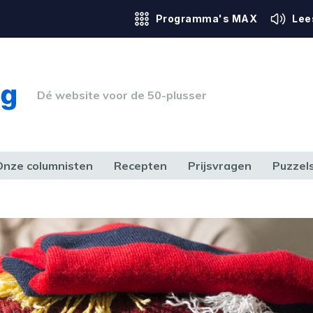
Programma's MAX
Lee
Dé website voor de 50-plusser
Onze columnisten
Recepten
Prijsvragen
Puzzel
ERK & RECHT
GEZONDHEID & SPORT
HUIS, TUIN & HOBBY
MEDIA & 