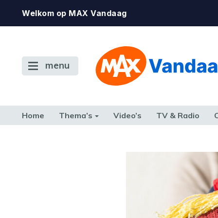
Welkom op MAX Vandaag
menu
Home
Thema’s
Video’s
TV & Radio
CONSUMENT
ETEN & DRINKEN
FAMILIE & RELATIE
GELD, W
TERUG NAAR TOEN