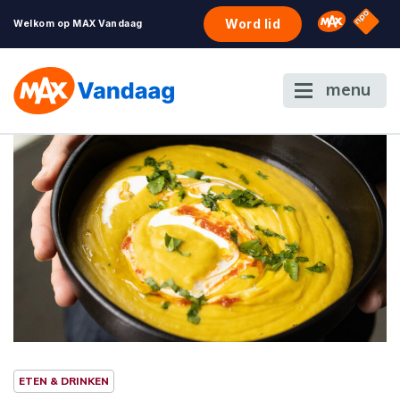
NPO S
Omroep 
Word lid
Welkom op MAX Vandaag
menu
ETEN & DRINKEN