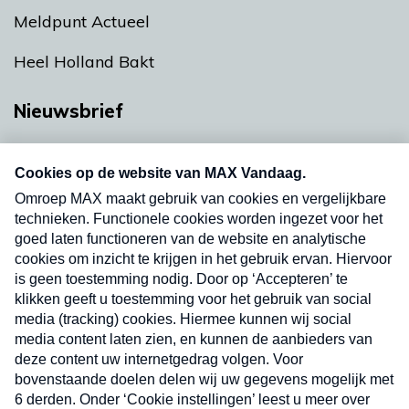
Meldpunt Actueel
Heel Holland Bakt
Nieuwsbrief
Neem hier een gratis abonnement op onze
nieuwsbrief. Elke vrijdag- en dinsdagochtend in
uw mailbox.
Verzend